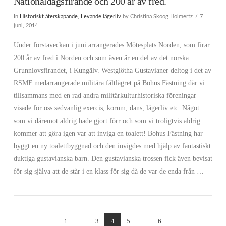
Nationaldagsfirande och 200 år av fred.
In
Historiskt återskapande
,
Levande lägerliv
by Christina Skoog Holmertz
7
juni, 2014
Under förstaveckan i juni arrangerades Mötesplats Norden, som firar
200 år av fred i Norden och som även är en del av det norska
Grunnlovsfirandet, i Kungälv. Westgiötha Gustavianer deltog i det av
RSMF medarrangerade militära fältlägret på Bohus Fästning där vi
tillsammans med en rad andra militärkulturhistoriska föreningar
visade för oss sedvanlig exercis, korum, dans, lägerliv etc. Något
som vi däremot aldrig hade gjort förr och som vi troligtvis aldrig
kommer att göra igen var att inviga en toalett! Bohus Fästning har
byggt en ny toalettbyggnad och den invigdes med hjälp av fantastiskt
duktiga gustavianska barn. Den gustavianska trossen fick även bevisat
för sig själva att de står i en klass för sig då de var de enda från …
VIEW POST
1
...
3
4
5
...
6