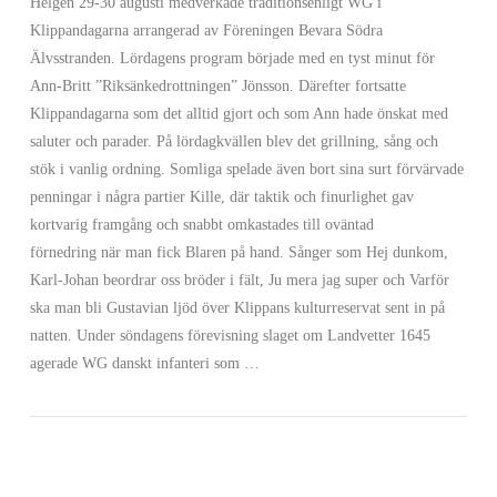
Helgen 29-30 augusti medverkade traditionsenligt WG i
Klippandagarna arrangerad av Föreningen Bevara Södra
Älvsstranden. Lördagens program började med en tyst minut för
Ann-Britt ”Riksänkedrottningen” Jönsson. Därefter fortsatte
Klippandagarna som det alltid gjort och som Ann hade önskat med
saluter och parader. På lördagkvällen blev det grillning, sång och
stök i vanlig ordning. Somliga spelade även bort sina surt förvärvade
penningar i några partier Kille, där taktik och finurlighet gav
kortvarig framgång och snabbt omkastades till oväntad
förnedring när man fick Blaren på hand. Sånger som Hej dunkom,
Karl-Johan beordrar oss bröder i fält, Ju mera jag super och Varför
VIEW POST
ska man bli Gustavian ljöd över Klippans kulturreservat sent in på
natten. Under söndagens förevisning slaget om Landvetter 1645
agerade WG danskt infanteri som …