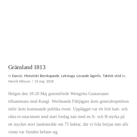
Gränsland 1813
In
Exercis
,
Historiskt återskapande
,
Lekstuga
,
Levande lägerliv
,
Taktisk strid
by
Henrik Nilsson
23 maj, 2018
Helgen den 18-20 Maj genomförde Westgiöta Gustavianer
tillsammans med Kongl. Werlmands Fältjägare årets generalrepetition
inför årets kommande publika event. Upplägget var ett fritt katt- och
råtta-re-enactment med start fredag natt med en A- och B-styrka på
ett mycket stort landområde om 75 hektar, där vi från början inte alls
visste var fienden befann sig.