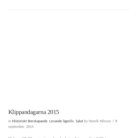
VIEW POST
Klippandagarna 2015
In
Historiskt återskapande
,
Levande lägerliv
,
Salut
by Henrik Nilsson
8
september, 2015