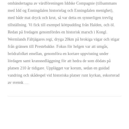
omhändertagna av värdföreningen Iddske Compagnie (tillsammans
med Idd og Enningdalen historielag och Enningdalen menighet),
med både mat dryck och krut, så var detta en synnerligen trevlig
tillställning. Vi fick till exempel köttpudding från Halden, och öl.
Redan på fredagen genomfördes en historisk marsch i Kongl.
Wermlands Fältjägares regi, dryga 20km på brokiga vägar och stigar
från gränsen till Prestebakke. Fokus för helgen var att umgås,
brödrafolket emellan, genomföra en kortare uppvisning under
lördagen samt kransnedläggning för att hedra de som dödats på
VIEW POST
platsen 210 år tidigare. Upplägget var korum, sedan en guidad
vandring och skådespel vid historiska platser runt kyrkan, eskorterad
av svensk …