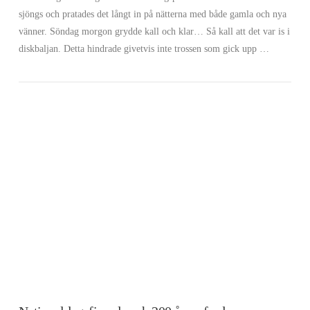
sjöngs och pratades det långt in på nätterna med både gamla och nya
VIEW POST
vänner. Söndag morgon grydde kall och klar… Så kall att det var is i
diskbaljan. Detta hindrade givetvis inte trossen som gick upp …