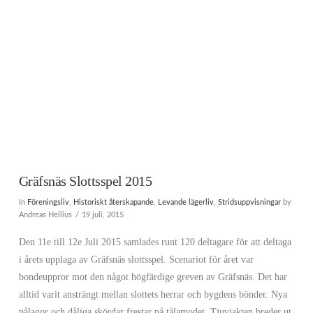
Gräfsnäs Slottsspel 2015
In
Föreningsliv
,
Historiskt återskapande
,
Levande lägerliv
,
Stridsuppvisningar
by
Andreas Hellius
19 juli, 2015
Den 11e till 12e Juli 2015 samlades runt 120 deltagare för att deltaga
i årets upplaga av Gräfsnäs slottsspel. Scenariot för året var
bondeuppror mot den något högfärdige greven av Gräfsnäs. Det har
alltid varit ansträngt mellan slottets herrar och bygdens bönder. Nya
pålagor och dåliga skördar frestar på tålamodet. Tjuvjakten breder ut