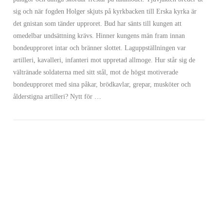
sig och när fogden Holger skjuts på kyrkbacken till Erska kyrka är
det gnistan som tänder upproret. Bud har sänts till kungen att
omedelbar undsättning krävs. Hinner kungens män fram innan
bondeupproret intar och bränner slottet. Laguppställningen var
artilleri, kavalleri, infanteri mot uppretad allmoge. Hur står sig de
vältränade soldaterna med sitt stål, mot de högst motiverade
VIEW POST
bondeupproret med sina påkar, brödkavlar, grepar, musköter och
ålderstigna artilleri? Nytt för …