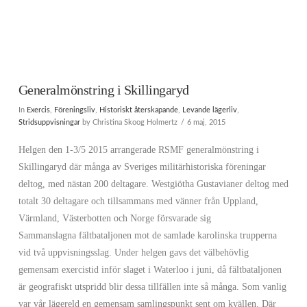
Generalmönstring i Skillingaryd
In
Exercis
,
Föreningsliv
,
Historiskt återskapande
,
Levande lägerliv
,
Stridsuppvisningar
by Christina Skoog Holmertz
6 maj, 2015
Helgen den 1-3/5 2015 arrangerade RSMF generalmönstring i
Skillingaryd där många av Sveriges militärhistoriska föreningar
deltog, med nästan 200 deltagare. Westgiötha Gustavianer deltog med
totalt 30 deltagare och tillsammans med vänner från Uppland,
Värmland, Västerbotten och Norge försvarade sig
Sammanslagna fältbataljonen mot de samlade karolinska trupperna
vid två uppvisningsslag. Under helgen gavs det välbehövlig
gemensam exercistid inför slaget i Waterloo i juni, då fältbataljonen
är geografiskt utspridd blir dessa tillfällen inte så många. Som vanlig
var vår lägereld en gemensam samlingspunkt sent om kvällen. Där