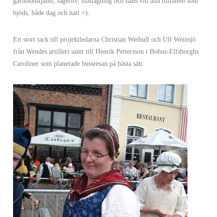
garnisonstjänst, lägerliv, matlagning och dans vid alla tillfällen som
bjöds, både dag och natt =).
Ett stort tack till projektledarna Christian Weibull och Ulf Weinsjö
från Wendes artilleri samt till Henrik Pettersson i Bohus-Elfsborghs
Caroliner som planerade bussresan på bästa sätt.