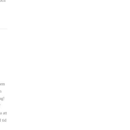
 och
fem
n
ag!
f
a att
 tid