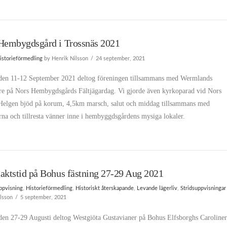
Hembygdsgård i Trossnäs 2021
istorieförmedling
by Henrik Nilsson
24 september, 2021
den 11-12 September 2021 deltog föreningen tillsammans med Wermlands
are på Nors Hembygdsgårds Fältjägardag. Vi gjorde även kyrkoparad vid Nors
Helgen bjöd på korum, 4,5km marsch, salut och middag tillsammans med
rna och tillresta vänner inne i hembyggdsgårdens mysiga lokaler.
aktstid på Bohus fästning 27-29 Aug 2021
ppvisning
,
Historieförmedling
,
Historiskt återskapande
,
Levande lägerliv
,
Stridsuppvisningar
lsson
5 september, 2021
den 27-29 Augusti deltog Westgiöta Gustavianer på Bohus Elfsborghs Caroliner