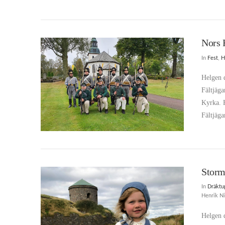
Nors 
In
Fest
,
H
VIEW POST
Helgen 
Fältjäg
Kyrka. 
Fältjäga
Storm
In
Dräktu
Henrik Ni
Helgen 