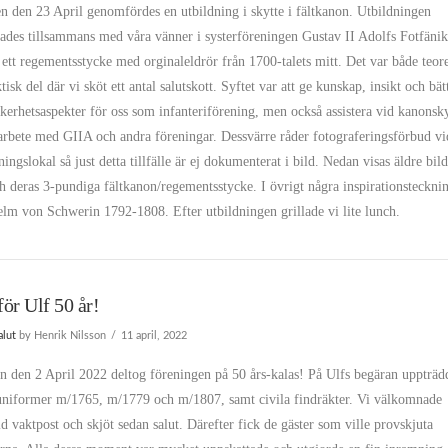
 den 23 April genomfördes en utbildning i skytte i fältkanon. Utbildningen
ades tillsammans med våra vänner i systerföreningen Gustav II Adolfs Fotfäni
ett regementsstycke med orginaleldrör från 1700-talets mitt. Det var både teore
tisk del där vi sköt ett antal salutskott. Syftet var att ge kunskap, insikt och bät
äkerhetsaspekter för oss som infanteriförening, men också assistera vid kanonsk
arbete med GIIA och andra föreningar. Dessvärre råder fotograferingsförbud vi
ningslokal så just detta tillfälle är ej dokumenterat i bild. Nedan visas äldre bil
 deras 3-pundiga fältkanon/regementsstycke. I övrigt några inspirationsteckni
lm von Schwerin 1792-1808. Efter utbildningen grillade vi lite lunch.
för Ulf 50 år!
alut
by Henrik Nilsson
11 april, 2022
n den 2 April 2022 deltog föreningen på 50 års-kalas! På Ulfs begäran uppträd
e uniformer m/1765, m/1779 och m/1807, samt civila findräkter. Vi välkomnade
id vaktpost och skjöt sedan salut. Därefter fick de gäster som ville provskjuta