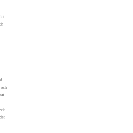
det
ch
nd
m och
mat
ecis
det
a
i