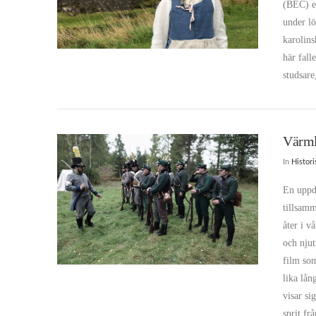
(BEC) e
under lö
karolin
här fall
VIEW POST
studsare
Värml
In
Histor
En uppd
tillsamm
åter i v
och njut
VIEW POST
film som
lika lån
visar si
sprit f