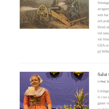
Söndagen
arragner
som har 
och prak
förstå s
vid sam
vår före
GIIA och
på Wilhe
Salut 
In
Fest
,
S
Lördage
VIEW POST
vi i tr
gäster v