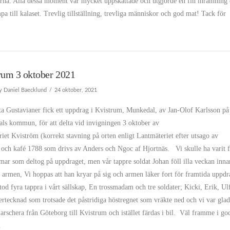
rna. Alla dessa moment var mycket uppskattade och utgjorde en fin inramning
a till kalaset. Trevlig tillställning, trevliga människor och god mat! Tack för
rum 3 oktober 2021
y Daniel Baecklund
24 oktober, 2021
ta Gustavianer fick ett uppdrag i Kvistrum, Munkedal, av Jan-Olof Karlsson på
ls kommun, för att delta vid invigningen 3 oktober av
riet Kviström (korrekt stavning på orten enligt Lantmäteriet efter utsago av
 och kafé 1788 som drivs av Anders och Ngoc af Hjortnäs. Vi skulle ha varit 
ar som deltog på uppdraget, men vår tappre soldat Johan föll illa veckan inna
 armen, Vi hoppas att han kryar på sig och armen läker fort för framtida uppdr
tod fyra tappra i vårt sällskap, En trossmadam och tre soldater; Kicki, Erik, Ul
rtecknad som trotsade det påstridiga höstregnet som vräkte ned och vi var glad
arschera från Göteborg till Kvistrum och istället färdas i bil. Väl framme i god
…