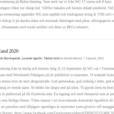
venemang på Bohus fästning. Som mest var vi från WG 17 vuxna och 8 barn
rdagen vilket var riktigt kul. Våfflor bakades och barnen eldade pinnbröd. Vid
ska evenemang uppträder WG som uppbåd och fotdragoner kring år 1700 och i 
et deltog vi på danska sidan och stormade fästningen med pikar, allmogegevär o
, tillsammans med norskt artilleri och delar av BECs infanteri.
and 2020
iskt återskapande
,
Levande lägerliv
,
Taktisk strid
by Henrik Nilsson
5 januari, 2021
atering från en härlig och intensiv helg 11-13 September då WG var i Värmla
ans med Wermlands Fältjägare på ett publikfritt re-enactmen. Vi traskade fra
åt mossa över ett stort skogsområde. God gemenskap, god ordning i ledet, god 
ning av svensk natur. Se bilder lite längre ned på sidan. Vi gjorde även en liten
 är publicerad på får Facebook-sida. En tagning och med råmaterial som är pr
g som färdiga filmen. Tiden stannar i ett överraskande dramatiskt ögonblick då 
g att patrullen med fältjägare egentligen är myterister (som givetvis vill smuggl
rån Norge). https://www.facebook.com/Gustavianer/videos/635056237151409/ V