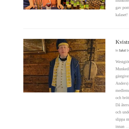
musköte
gav pomp
kalaset!
Kvist
In
Salut
b
Westgiö
Munkeda
gästgive
Anders)
VIEW POST
medlemm
och bröt
Då åters
och unde
slippa m
innan 