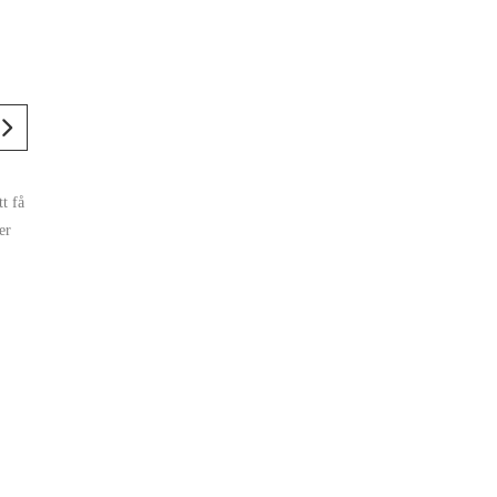
t få
er