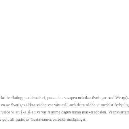
sktillverkning, perukmakeri, putsande av vapen och dansövningar stod Westgöt
en av Sveriges äldsta städer, var vårt mål, och detta nådde vi medelst fyrhjulig
ida valde vi att åka så att vi var framme dagen innan maskeradbalen. Vi inkvarter
gott till ljudet av Gustavianers barocka snarkningar.