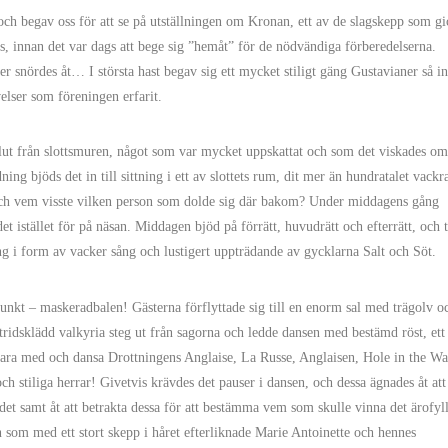
ch begav oss för att se på utställningen om Kronan, ett av de slagskepp som gi
 innan det var dags att bege sig ”hemåt” för de nödvändiga förberedelserna.
r snördes åt… I största hast begav sig ett mycket stiligt gäng Gustavianer så in
elser som föreningen erfarit.
ut från slottsmuren, något som var mycket uppskattat och som det viskades om
ing bjöds det in till sittning i ett av slottets rum, dit mer än hundratalet vackr
sk och vem visste vilken person som dolde sig där bakom? Under middagens gång
istället för på näsan. Middagen bjöd på förrätt, huvudrätt och efterrätt, och t
ing i form av vacker sång och lustigert uppträdande av gycklarna Salt och Söt.
unkt – maskeradbalen! Gästerna förflyttade sig till en enorm sal med trägolv o
tridsklädd valkyria steg ut från sagorna och ledde dansen med bestämd röst, ett
 vara med och dansa Drottningens Anglaise, La Russe, Anglaisen, Hole in the Wa
stiliga herrar! Givetvis krävdes det pauser i dansen, och dessa ägnades åt att
ndet samt åt att betrakta dessa för att bestämma vem som skulle vinna det ärofyl
en som med ett stort skepp i håret efterliknade Marie Antoinette och hennes