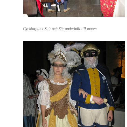
Gycklarparet Salt och Söt underhöll till maten