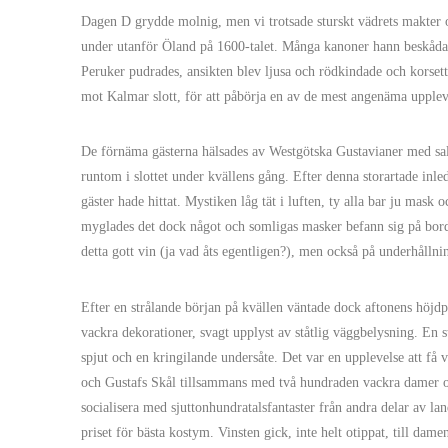
Dagen D grydde molnig, men vi trotsade sturskt vädrets makter o
under utanför Öland på 1600-talet. Många kanoner hann beskådas,
Peruker pudrades, ansikten blev ljusa och rödkindade och korsette
mot Kalmar slott, för att påbörja en av de mest angenäma upplev
De förnäma gästerna hälsades av Westgötska Gustavianer med sal
runtom i slottet under kvällens gång. Efter denna storartade inledn
gäster hade hittat. Mystiken låg tät i luften, ty alla bar ju ma
myglades det dock något och somligas masker befann sig på bordet 
detta gott vin (ja vad åts egentligen?), men också på underhålln
Efter en strålande början på kvällen väntade dock aftonens höjdp
vackra dekorationer, svagt upplyst av ståtlig väggbelysning. En s
spjut och en kringilande undersåte. Det var en upplevelse att få
och Gustafs Skål tillsammans med två hundraden vackra damer och 
socialisera med sjuttonhundratalsfantaster från andra delar av la
priset för bästa kostym. Vinsten gick, inte helt otippat, till dam