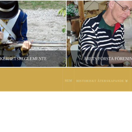
ÄKERHETSREGLEMENTE
ÅRETS FÖRSTA FÖRENI
HEM
HISTORISKT ÅTERSKAPANDE
ADMINISTRATOR
ADMINISTRATO
IEFÖRMEDLING, LÄNKAR
ARBETSDAG, FÖRENI
APRIL 1, 2010
MARS 6, 2007