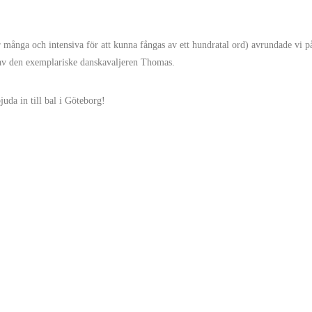
 många och intensiva för att kunna fångas av ett hundratal ord) avrundade vi p
m av den exemplariske danskavaljeren Thomas.
juda in till bal i Göteborg!