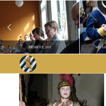
ÅRSMÖTE 2011
WG S
ADMINISTRATOR
ÅRSMÖTE, FÖRENINGSLIV
HISTOR
APRIL 11, 2011