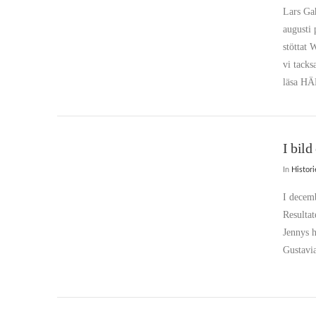
Lars Ga
augusti
stöttat 
vi tack
läsa HÄ
I bild
In
Histor
I decem
Resultat
Jennys 
Gustavi