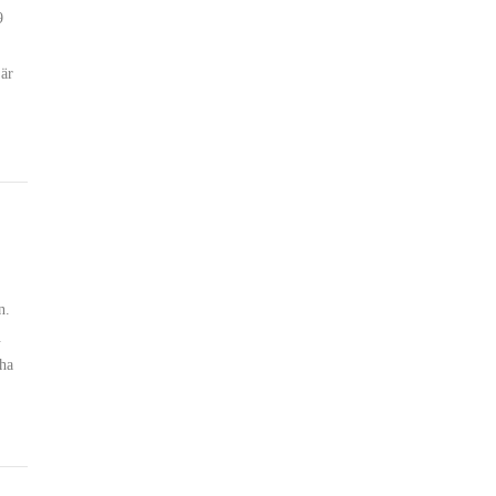
9
 är
n.
.
tha