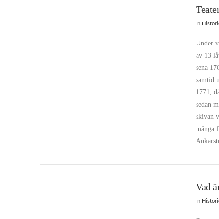
Teate
In
Histor
Under vå
av 13 lå
sena 170
samtid u
1771, dä
sedan me
skivan 
många fa
Ankarst
Vad är
In
Histor