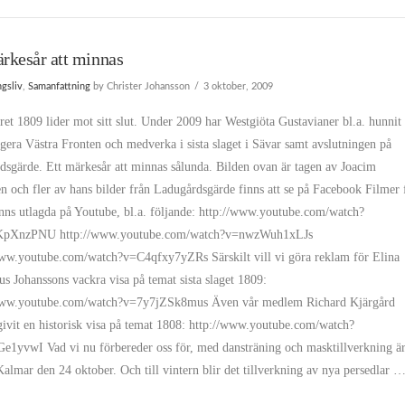
ärkesår att minnas
ngsliv
,
Samanfattning
by Christer Johansson
3 oktober, 2009
et 1809 lider mot sitt slut. Under 2009 har Westgiöta Gustavianer bl.a. hunni
ngera Västra Fronten och medverka i sista slaget i Sävar samt avslutningen på
dsgärde. Ett märkesår att minnas sålunda. Bilden ovan är tagen av Joacim
 och fler av hans bilder från Ladugårdsgärde finns att se på Facebook Filmer 
inns utlagda på Youtube, bl.a. följande: http://www.youtube.com/watch?
pXnzPNU http://www.youtube.com/watch?v=nwzWuh1xLJs
www.youtube.com/watch?v=C4qfxy7yZRs Särskilt vill vi göra reklam för Elina
us Johanssons vackra visa på temat sista slaget 1809:
www.youtube.com/watch?v=7y7jZSk8mus Även vår medlem Richard Kjärgård
givit en historisk visa på temat 1808: http://www.youtube.com/watch?
e1yvwI Vad vi nu förbereder oss för, med dansträning och masktillverkning ä
Kalmar den 24 oktober. Och till vintern blir det tillverkning av nya persedlar 