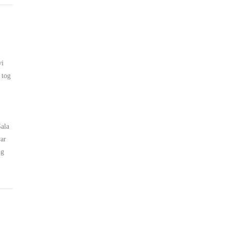
vi
 tog
h
Sala
var
ng