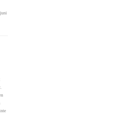
 juni
t
t.
en
å
inte