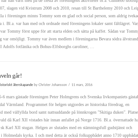
 har han varit med på de flesta av föreningens aktiviteter bl.a. Gunnebo slottss
07, slagen vid Kvistrum 2008 och 2010, resan till St Barthelemy 2010 och Lei
lla i föreningen minns Tommy som en glad och social person, som aldrig tveka
a i. Bl.a. var han med och ordnade med föreningens lokaler samt fältlägret. Var
var Tommy först uppe för att starta elden och sätta på kaffet. Sådan var Tomm
ng var omöjligt. Tommy var även medlem i föreningarna Bevara södra älvstran
II Adolfs fotfänika och Bohus-Elfsborghs caroliner, …
veln går!
istoriskt återskapande
by Christer Johansson
11 mars, 2016
5-6 mars gästade föreningen Peter Holmgrens och Svenska livkompaniets gäst
dal Värmland. Programmet för helgen utgjordes av historiska föredrag, en
tid med välfyllda bord samt nattsuddande på lönnkrogen ”Skitiga duken”. Plats
vald då Karl XII vistades här innan anfallet på Norge 1716. Bl.a. övernattade h
 sk Karl XII stugan. Helgen av slutades med en stämningsfull gudstjänst och
d i Holmedals kyrka. I och med detta är också folkuppbådet anno 1710 uppbåda