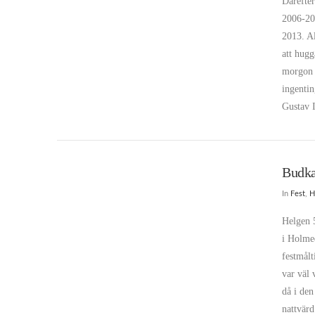
Därefter
2006-20
2013. A
att hugg
morgon 
ingenti
Gustav 
Budka
In
Fest
,
H
Helgen 
i Holme
festmål
var väl 
då i den
nattvär