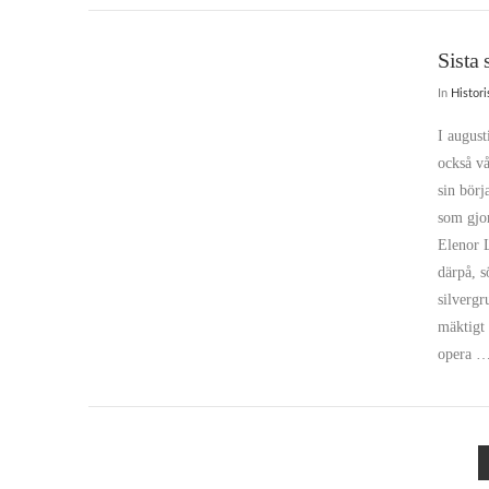
Sista 
In
Histor
I august
också v
sin börj
som gjor
Elenor L
därpå, s
silvergr
mäktigt 
opera 