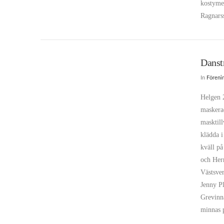
kostyme
Ragnar
Danst
In
Föreni
Helgen 2
maskera
masktill
klädda i
kväll p
och Her
Västsver
Jenny P
Grevinna
minnas 