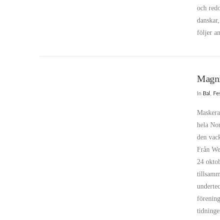
och redo
danskar,
följer a
Magni
In
Bal
,
Fe
Maskerad
hela Nor
den vack
Från We
24 oktob
tillsamm
undertec
förening
tidning