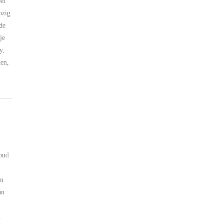
pel
pzig
de
je
y,
den,
abud
en
an
t