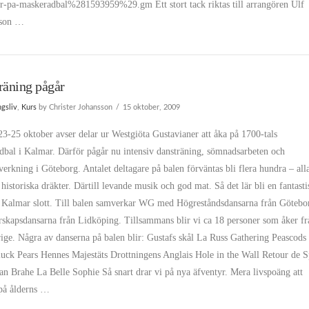
r-pa-maskeradbal%281593959%29.gm Ett stort tack riktas till arrangören Ulf
sson …
räning pågår
ngsliv
,
Kurs
by Christer Johansson
15 oktober, 2009
3-25 oktober avser delar ur Westgiöta Gustavianer att åka på 1700-tals
dbal i Kalmar. Därför pågår nu intensiv dansträning, sömnadsarbeten och
verkning i Göteborg. Antalet deltagare på balen förväntas bli flera hundra – all
 historiska dräkter. Därtill levande musik och god mat. Så det lär bli en fantasti
å Kalmar slott. Till balen samverkar WG med Högreståndsdansarna från Götebo
rskapsdansarna från Lidköping. Tillsammans blir vi ca 18 personer som åker fr
ige. Några av danserna på balen blir: Gustafs skål La Russ Gathering Peascods
luck Pears Hennes Majestäts Drottningens Anglais Hole in the Wall Retour de 
n Brahe La Belle Sophie Så snart drar vi på nya äfventyr. Mera livspoäng att
på ålderns …