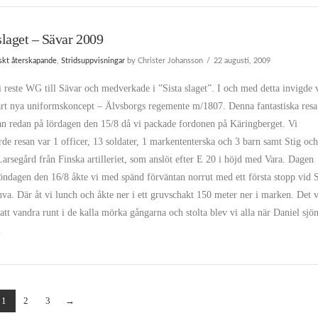
slaget – Sävar 2009
iskt återskapande
,
Stridsuppvisningar
by Christer Johansson
22 augusti, 2009
i reste WG till Sävar och medverkade i ”Sista slaget”. I och med detta invigde 
årt nya uniformskoncept – Älvsborgs regemente m/1807. Denna fantastiska resa
an redan på lördagen den 15/8 då vi packade fordonen på Käringberget. Vi
de resan var 1 officer, 13 soldater, 1 markententerska och 3 barn samt Stig oc
arsegård från Finska artilleriet, som anslöt efter E 20 i höjd med Vara. Dagen
öndagen den 16/8 åkte vi med spänd förväntan norrut med ett första stopp vid 
uva. Där åt vi lunch och åkte ner i ett gruvschakt 150 meter ner i marken. Det 
att vandra runt i de kalla mörka gångarna och stolta blev vi alla när Daniel sjö
…
1
2
3
→