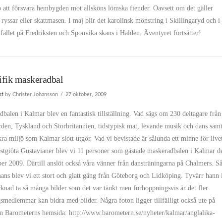
 att försvara hembygden mot allsköns lömska fiender. Oavsett om det gäller
 ryssar eller skattmasen. I maj blir det karolinsk mönstring i Skillingaryd och i
nfallet på Fredriksten och Sponvika skans i Halden. Äventyret fortsätter!
fik maskeradbal
st
by Christer Johansson
27 oktober, 2009
balen i Kalmar blev en fantastisk tillställning. Vad sägs om 230 deltagare från
den, Tyskland och Storbritannien, tidstypisk mat, levande musik och dans sam
ra miljö som Kalmar slott utgör. Vad vi bevistade är sålunda ett minne för live
stgiöta Gustavianer blev vi 11 personer som gästade maskeradbalen i Kalmar d
er 2009. Därtill anslöt också våra vänner från dansträningarna på Chalmers. S
ans blev vi ett stort och glatt gäng från Göteborg och Lidköping. Tyvärr hann 
knad ta så många bilder som det var tänkt men förhoppningsvis är det fler
smedlemmar kan bidra med bilder. Några foton ligger tillfälligt också ute på
en Barometerns hemsida: http://www.barometern.se/nyheter/kalmar/anglalika-