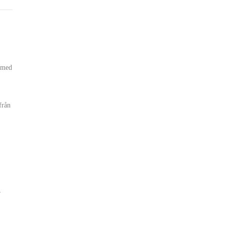
t med
från
r
…