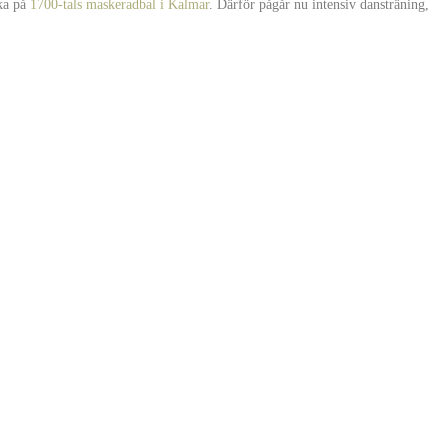
åka på
1700-tals maskeradbal i Kalmar
. Därför pågår nu intensiv dansträning,