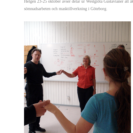
Helgen 23-25 oktober avser delar ur Westgiöta Gustavianer att 
sömnadsarbeten och masktillverkning i Göteborg.