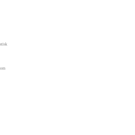
stisk
som