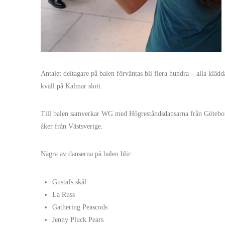
Antalet deltagare på balen förväntas bli flera hundra – alla klädd
kväll på Kalmar slott.
Till balen samverkar WG med Högreståndsdansarna från Götebor
åker från Västsverige.
Några av danserna på balen blir:
Gustafs skål
La Russ
Gathering Peascods
Jenny Pluck Pears