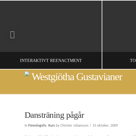
INTERAKTIVT REENACTMENT
TO
ADMINISTRATOR
CH
FORSKNING, HISTORIEFÖRMEDLING
Dansträning pågår
APRIL 6, 2010
In
Föreningsliv
,
Kurs
by Christer Johansson
15 oktober, 2009