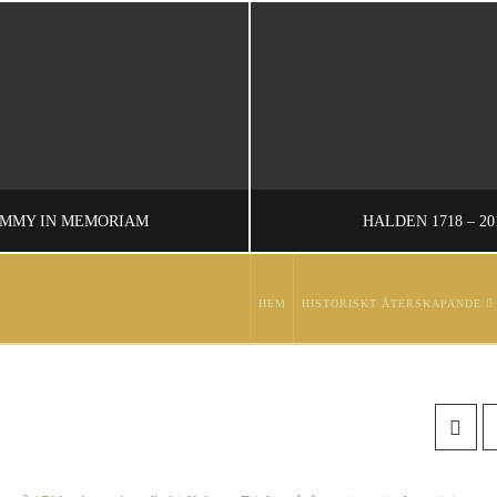
MMY IN MEMORIAM
HALDEN 1718 – 20
HEM
HISTORISKT ÅTERSKAPANDE
RISTER JOHANSSON
HENRIK NILSSO
IN MEMORIAM
HISTORISKT ÅTERSKAPANDE, LEVANDE LÄGERLIV, STRIDSUPPVISN
NOVEMBER 7, 2016
SEPTEMBER 9, 20