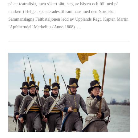
på ett teatraliskt, men säkert sätt, steg av hästen och föll ned på
marken.) Helgen spenderades tillsammans med den Nordiska
Sammanslagna Fältbataljonen ledd av Upplands Regt. Kapten Martin
VIEW POST
’Apfelstrudel’ Markelius (Anno 1808) …