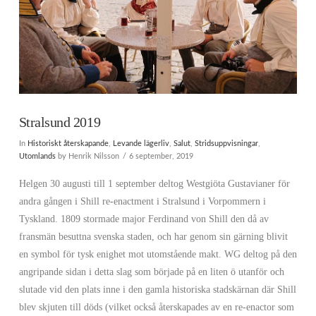
Stralsund 2019
In
Historiskt återskapande
,
Levande lägerliv
,
Salut
,
Stridsuppvisningar
,
Utomlands
by Henrik Nilsson
6 september, 2019
Helgen 30 augusti till 1 september deltog Westgiöta Gustavianer för
andra gången i Shill re-enactment i Stralsund i Vorpommern i
Tyskland. 1809 stormade major Ferdinand von Shill den då av
fransmän besuttna svenska staden, och har genom sin gärning blivit
en symbol för tysk enighet mot utomstående makt. WG deltog på den
angripande sidan i detta slag som började på en liten ö utanför och
slutade vid den plats inne i den gamla historiska stadskärnan där Shill
blev skjuten till döds (vilket också återskapades av en re-enactor som