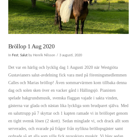
Bröllop 1 Aug 2020
In
Fest
,
Salut
by Henrik Nilsson
3 augusti, 2020
Det var en härlig och lycklig dag 1 Augusti 2020 när Westgiöta
Gustavianers salut-avdelning fick vara med på föreningsmedlemmen
Calles och Marias bröllop! Även sommarvärmen kom tillbaka denna
dag och solen sken över en vacker gård i Hällingsjö. Pianisten
spelade bakgrundsmusik, svenska flaggan vajade i sakta vinden,
gästerna var glada och nästan lika lyckliga som brudparet själva. Med
en saluttrupp på 7 skyttar och 1 kapten ramade vi in bröllopet genom
en tight svensk lösen (2 skott). Sedan minglade vi, och drack allt som
serverades, och svarade på frågor från nyfikna bröllopsgäster samt
ordnade så att alla som ville fick provskjuta musköt. Vi blev sedan