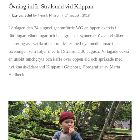
Övning inför Stralsund vid Klippan
In
Exercis
,
Salut
by Henrik Nilsson
24 augusti, 2019
Lördagen den 24 augusti genomförde WG en öppen exercis i
rättningar, vändningar och handgrepp. I synnerhet övade vi säker
hantering av svartkrut och musköter med nya medlemmar i
föreningen som följer med till Stralsund 30 augusti. Vi lagade också
en utsökt lunchgryta och kaffe över öppen eld och språkade med
nyfikna åskådare vid Klippan i Göteborg. Fotografier av Maria
Hallbeck.
VIEW POST