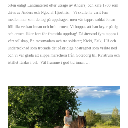
orten enligt Lantmäteriet efter utsago av Anders) och kafé 1788 som
drivs av Anders och Ngoc af Hjortnäs. Vi skulle ha varit fem
medlemmar som deltog på uppdraget, men vår tappre soldat Johan
föll illa veckan innan och bröt armen, Vi hoppas att han kryar på sig
och armen läker fort för framtida uppdrag! Då återstod fyra tappra i
vårt sällskap, En trossmadam och tre soldater; Kicki, Erik, Ulf och
undertecknad som trotsade det påstridiga höstregnet som vräkte ned
och vi var glada att slippa marschera från Göteborg till Kvistrum och
VIEW POST
istället färdas i bil. Väl framme i god tid innan …