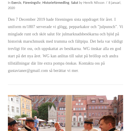
In
Exercis
,
Föreningsliv
,
Historieförmedling
,
Salut
by Henrik Nilsson
8 januari,
2020
Den 7 December 2019 hade föreningen sista uppdraget för året. I
uniform m/1807 serverade vi glögg, pepparkakor och ”julpunsch”. Vi
minglade runt och sköt salut för julmarknadsbesökarna och bjöd på
historisk marschmusik med trumma och fältpipa. Det hela var väldigt
trevligt för oss, och uppskattat av besökarna. WG önskar alla en god
start på det nya året. WG kan anlitas till salut på bröllop och andra
tillställningar där lite extra pompa önskas. Kontakta oss på
gustavianer@gmail.com så berättar vi mer.
VIEW POST