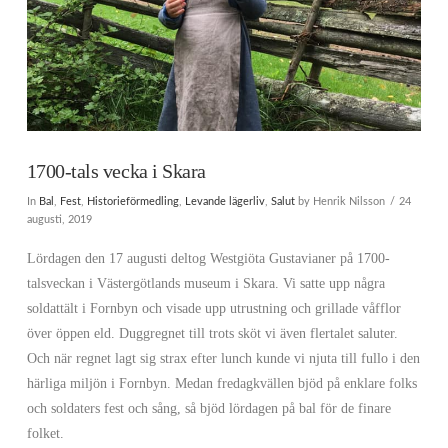
1700-tals vecka i Skara
In
Bal
,
Fest
,
Historieförmedling
,
Levande lägerliv
,
Salut
by Henrik Nilsson
24
augusti, 2019
Lördagen den 17 augusti deltog Westgiöta Gustavianer på 1700-
talsveckan i Västergötlands museum i Skara. Vi satte upp några
soldattält i Fornbyn och visade upp utrustning och grillade våfflor
över öppen eld. Duggregnet till trots sköt vi även flertalet saluter.
Och när regnet lagt sig strax efter lunch kunde vi njuta till fullo i den
härliga miljön i Fornbyn. Medan fredagkvällen bjöd på enklare folks
och soldaters fest och sång, så bjöd lördagen på bal för de finare
folket.