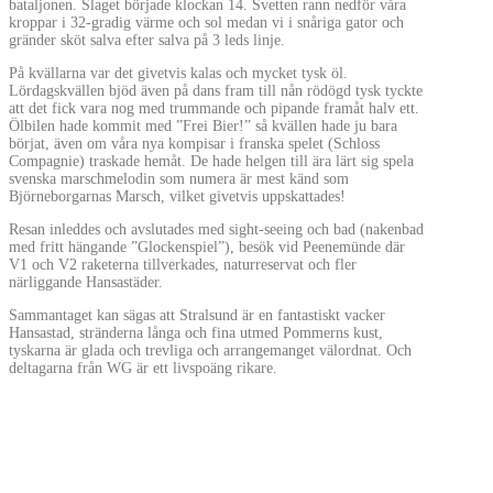
bataljonen. Slaget började klockan 14. Svetten rann nedför våra
kroppar i 32-gradig värme och sol medan vi i snåriga gator och
gränder sköt salva efter salva på 3 leds linje.
På kvällarna var det givetvis kalas och mycket tysk öl.
Lördagskvällen bjöd även på dans fram till nån rödögd tysk tyckte
att det fick vara nog med trummande och pipande framåt halv ett.
Ölbilen hade kommit med ”Frei Bier!” så kvällen hade ju bara
börjat, även om våra nya kompisar i franska spelet (Schloss
Compagnie) traskade hemåt. De hade helgen till ära lärt sig spela
svenska marschmelodin som numera är mest känd som
Björneborgarnas Marsch, vilket givetvis uppskattades!
Resan inleddes och avslutades med sight-seeing och bad (nakenbad
med fritt hängande ”Glockenspiel”), besök vid Peenemünde där
V1 och V2 raketerna tillverkades, naturreservat och fler
närliggande Hansastäder.
Sammantaget kan sägas att Stralsund är en fantastiskt vacker
Hansastad, stränderna långa och fina utmed Pommerns kust,
tyskarna är glada och trevliga och arrangemanget välordnat. Och
deltagarna från WG är ett livspoäng rikare.