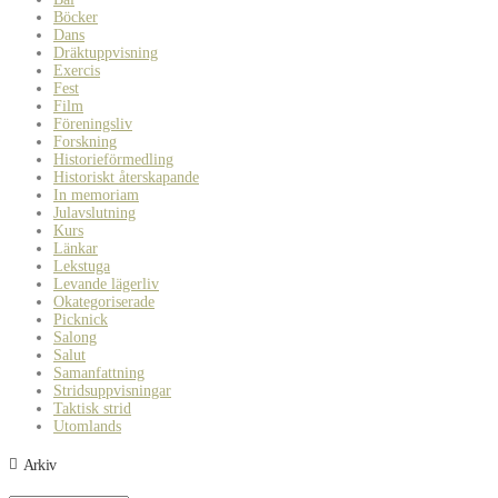
Böcker
Dans
Dräktuppvisning
Exercis
Fest
Film
Föreningsliv
Forskning
Historieförmedling
Historiskt återskapande
In memoriam
Julavslutning
Kurs
Länkar
Lekstuga
Levande lägerliv
Okategoriserade
Picknick
Salong
Salut
Samanfattning
Stridsuppvisningar
Taktisk strid
Utomlands
Arkiv