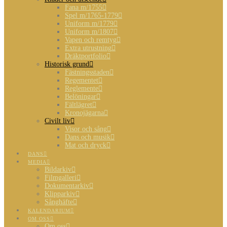
Fana m/1755
Spel m/1765-1779
Uniform m/1779
Uniform m/1807
Vapen och remtyg
Extra utrustning
Dräktportfolio
Historisk grund
Fästningsstaden
Regementet
Reglemente
Belöningar
Fältlägret
Kronojägarna
Civilt liv
Visor och sång
Dans och musik
Mat och dryck
DANS
MEDIA
Bildarkiv
Filmgalleri
Dokumentarkiv
Klipparkiv
Sånghäfte
KALENDARIUM
OM OSS
Om oss