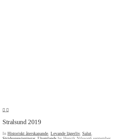
Stralsund 2019
In
Historiskt återskapande
,
Levande lägerliv
,
Salut
,
Stridsuppvisningar
,
Utomlands
by Henrik Nilsson
6 september,