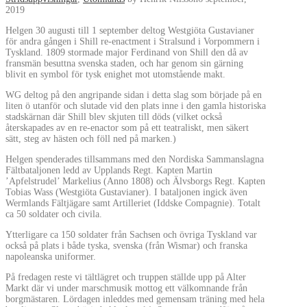
2019
Helgen 30 augusti till 1 september deltog Westgiöta Gustavianer
för andra gången i Shill re-enactment i Stralsund i Vorpommern i
Tyskland. 1809 stormade major Ferdinand von Shill den då av
fransmän besuttna svenska staden, och har genom sin gärning
blivit en symbol för tysk enighet mot utomstående makt.
WG deltog på den angripande sidan i detta slag som började på en
liten ö utanför och slutade vid den plats inne i den gamla historiska
stadskärnan där Shill blev skjuten till döds (vilket också
återskapades av en re-enactor som på ett teatraliskt, men säkert
sätt, steg av hästen och föll ned på marken.)
Helgen spenderades tillsammans med den Nordiska Sammanslagna
Fältbataljonen ledd av Upplands Regt. Kapten Martin
’Apfelstrudel’ Markelius (Anno 1808) och Älvsborgs Regt. Kapten
Tobias Wass (Westgiöta Gustavianer). I bataljonen ingick även
Wermlands Fältjägare samt Artilleriet (Iddske Compagnie). Totalt
ca 50 soldater och civila.
Ytterligare ca 150 soldater från Sachsen och övriga Tyskland var
också på plats i både tyska, svenska (från Wismar) och franska
napoleanska uniformer.
På fredagen reste vi tältlägret och truppen ställde upp på Alter
Markt där vi under marschmusik mottog ett välkomnande från
borgmästaren. Lördagen inleddes med gemensam träning med hela