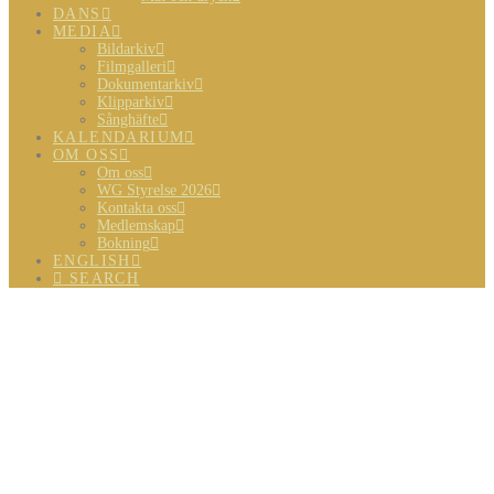
DANS
MEDIA
Bildarkiv
Filmgalleri
Dokumentarkiv
Klipparkiv
Sånghäfte
KALENDARIUM
OM OSS
Om oss
WG Styrelse 2026
Kontakta oss
Medlemskap
Bokning
ENGLISH
SEARCH