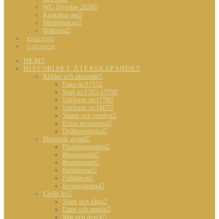
WG Styrelse 2026
Kontakta oss
Medlemskap
Bokning
ENGLISH
SEARCH
HEM
HISTORISKT ÅTERSKAPANDE
Kläder och utseende
Fana m/1755
Spel m/1765-1779
Uniform m/1779
Uniform m/1807
Vapen och remtyg
Extra utrustning
Dräktportfolio
Historisk grund
Fästningsstaden
Regementet
Reglemente
Belöningar
Fältlägret
Kronojägarna
Civilt liv
Visor och sång
Dans och musik
Mat och dryck