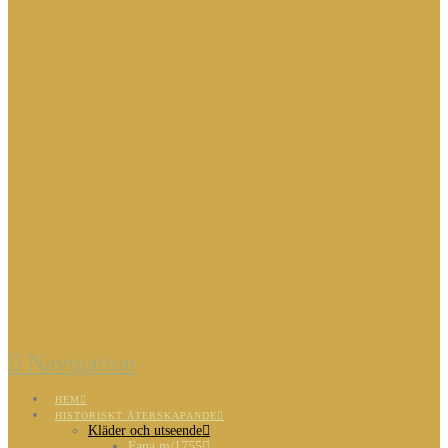
Navigation
HEM
HISTORISKT ÅTERSKAPANDE
Kläder och utseende
Fana m/1755