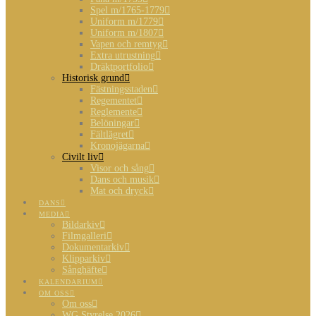
Spel m/1765-1779
Uniform m/1779
Uniform m/1807
Vapen och remtyg
Extra utrustning
Dräktportfolio
Historisk grund
Fästningsstaden
Regementet
Reglemente
Belöningar
Fältlägret
Kronojägarna
Civilt liv
Visor och sång
Dans och musik
Mat och dryck
DANS
MEDIA
Bildarkiv
Filmgalleri
Dokumentarkiv
Klipparkiv
Sånghäfte
KALENDARIUM
OM OSS
Om oss
WG Styrelse 2026