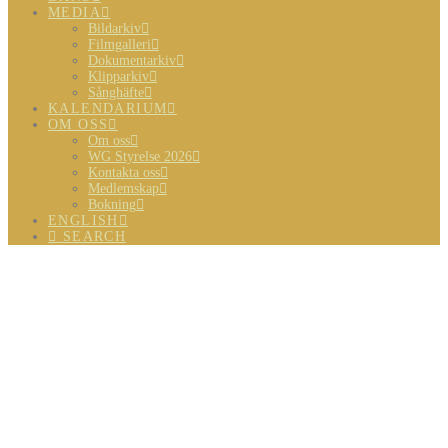
MEDIA
Bildarkiv
Filmgalleri
Dokumentarkiv
Klipparkiv
Sånghäfte
KALENDARIUM
OM OSS
Om oss
WG Styrelse 2026
Kontakta oss
Medlemskap
Bokning
ENGLISH
SEARCH