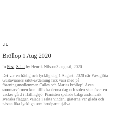
Bröllop 1 Aug 2020
In
Fest
,
Salut
by Henrik Nilsson
3 augusti, 2020
Det var en härlig och lycklig dag 1 Augusti 2020 när Westgiöta
Gustavianers salut-avdelning fick vara med på
föreningsmedlemmen Calles och Marias bröllop! Även
sommarvärmen kom tillbaka denna dag och solen sken över en
vacker gård i Hällingsjö. Pianisten spelade bakgrundsmusik,
svenska flaggan vajade i sakta vinden, gästerna var glada och
nästan lika lyckliga som brudparet själva.