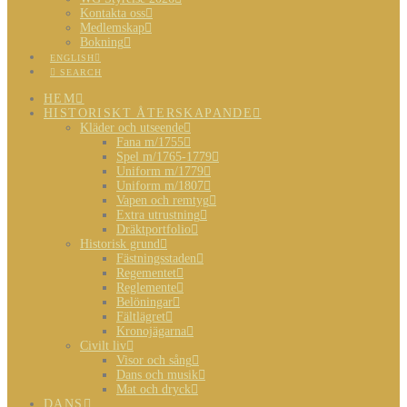
Kontakta oss
Medlemskap
Bokning
ENGLISH
SEARCH
HEM
HISTORISKT ÅTERSKAPANDE
Kläder och utseende
Fana m/1755
Spel m/1765-1779
Uniform m/1779
Uniform m/1807
Vapen och remtyg
Extra utrustning
Dräktportfolio
Historisk grund
Fästningsstaden
Regementet
Reglemente
Belöningar
Fältlägret
Kronojägarna
Civilt liv
Visor och sång
Dans och musik
Mat och dryck
DANS