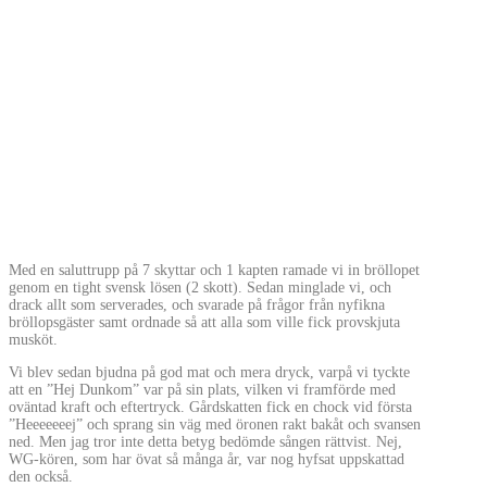
Med en saluttrupp på 7 skyttar och 1 kapten ramade vi in bröllopet
genom en tight svensk lösen (2 skott). Sedan minglade vi, och
drack allt som serverades, och svarade på frågor från nyfikna
bröllopsgäster samt ordnade så att alla som ville fick provskjuta
musköt.
Vi blev sedan bjudna på god mat och mera dryck, varpå vi tyckte
att en ”Hej Dunkom” var på sin plats, vilken vi framförde med
oväntad kraft och eftertryck. Gårdskatten fick en chock vid första
”Heeeeeeej” och sprang sin väg med öronen rakt bakåt och svansen
ned. Men jag tror inte detta betyg bedömde sången rättvist. Nej,
WG-kören, som har övat så många år, var nog hyfsat uppskattad
den också.