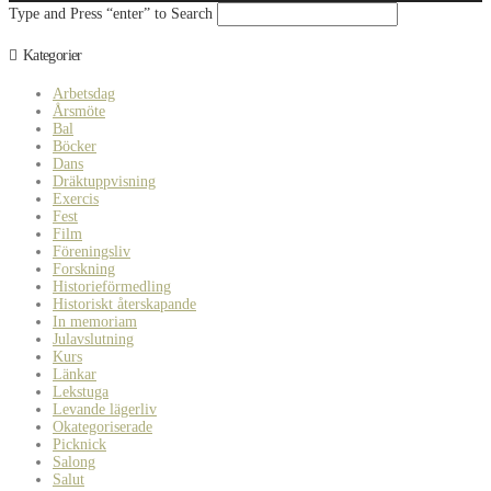
Type and Press “enter” to Search
Kategorier
Arbetsdag
Årsmöte
Bal
Böcker
Dans
Dräktuppvisning
Exercis
Fest
Film
Föreningsliv
Forskning
Historieförmedling
Historiskt återskapande
In memoriam
Julavslutning
Kurs
Länkar
Lekstuga
Levande lägerliv
Okategoriserade
Picknick
Salong
Salut