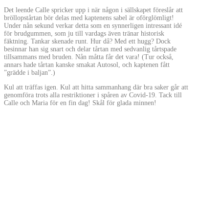
Det leende Calle spricker upp i när någon i sällskapet föreslår att
bröllopstårtan bör delas med kaptenens sabel är oförglömligt!
Under nån sekund verkar detta som en synnerligen intressant idé
för brudgummen, som ju till vardags även tränar historisk
fäktning. Tankar skenade runt. Hur då? Med ett hugg? Dock
besinnar han sig snart och delar tårtan med sedvanlig tårtspade
tillsammans med bruden. Nån måtta får det vara! (Tur också,
annars hade tårtan kanske smakat Autosol, och kaptenen fått
”grädde i baljan”.)
Kul att träffas igen. Kul att hitta sammanhang där bra saker går att
genomföra trots alla restriktioner i spåren av Covid-19. Tack till
Calle och Maria för en fin dag! Skål för glada minnen!