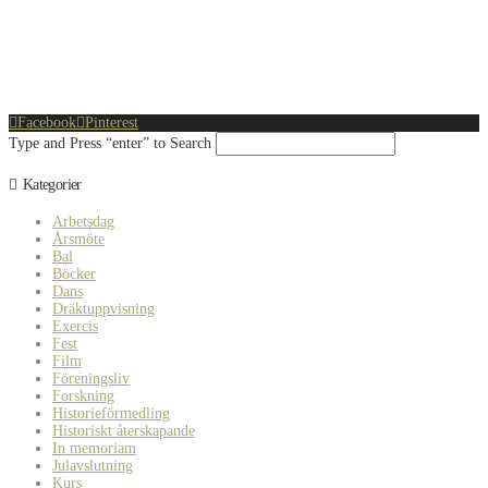
Facebook
Pinterest
Type and Press “enter” to Search
Kategorier
Arbetsdag
Årsmöte
Bal
Böcker
Dans
Dräktuppvisning
Exercis
Fest
Film
Föreningsliv
Forskning
Historieförmedling
Historiskt återskapande
In memoriam
Julavslutning
Kurs