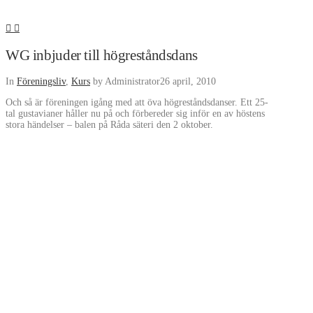
WG inbjuder till högreståndsdans
In
Föreningsliv
,
Kurs
by Administrator
26 april, 2010
Och så är föreningen igång med att öva högreståndsdanser. Ett 25-
tal gustavianer håller nu på och förbereder sig inför en av höstens
stora händelser – balen på Råda säteri den 2 oktober.