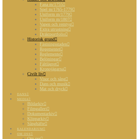
Fana m/1755
Spel m/1765-1779
Uniform m/1779
Uniform m/1807
Vapen och remtyg
Extra utrustning
Dräktportfolio
Historisk grund
Fästningsstaden
Regementet
Reglemente
Belöningar
Fältlägret
Kronojägarna
Civilt liv
Visor och sång
Dans och musik
Mat och dryck
DANS
MEDIA
Bildarkiv
Filmgalleri
Dokumentarkiv
Klipparkiv
Sånghäfte
KALENDARIUM
OM OSS
Om oss