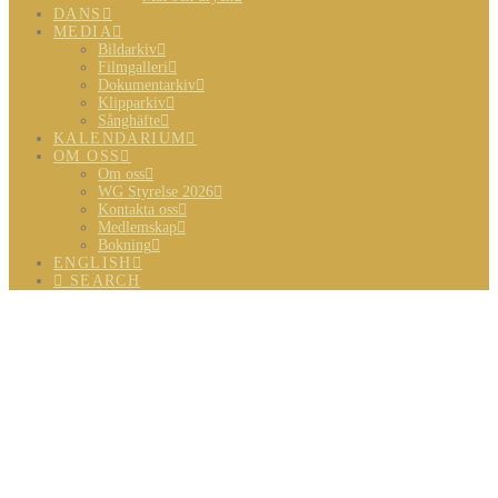
DANS
MEDIA
Bildarkiv
Filmgalleri
Dokumentarkiv
Klipparkiv
Sånghäfte
KALENDARIUM
OM OSS
Om oss
WG Styrelse 2026
Kontakta oss
Medlemskap
Bokning
ENGLISH
SEARCH