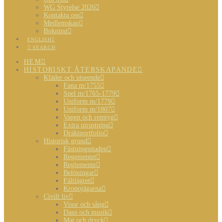
WG Styrelse 2026
Kontakta oss
Medlemskap
Bokning
ENGLISH
SEARCH
HEM
HISTORISKT ÅTERSKAPANDE
Kläder och utseende
Fana m/1755
Spel m/1765-1779
Uniform m/1779
Uniform m/1807
Vapen och remtyg
Extra utrustning
Dräktportfolio
Historisk grund
Fästningsstaden
Regementet
Reglemente
Belöningar
Fältlägret
Kronojägarna
Civilt liv
Visor och sång
Dans och musik
Mat och dryck