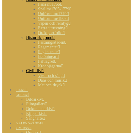
Fana m/1755
Spel m/1765-1779
Uniform m/1779
Uniform m/1807
Vapen och remtyg
Extra utrustning
Dräktportfolio
Historisk grund
Fästningsstaden
Regementet
Reglemente
Belöningar
Fältlägret
Kronojägarna
Civilt liv
Visor och sång
Dans och musik
Mat och dryck
DANS
MEDIA
Bildarkiv
Filmgalleri
Dokumentarkiv
Klipparkiv
Sånghäfte
KALENDARIUM
OM OSS
Om oss