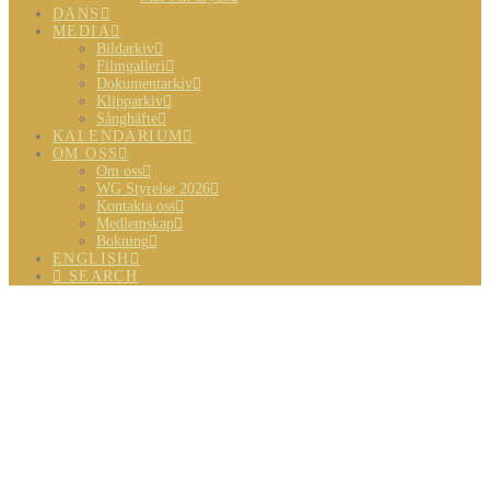
DANS
MEDIA
Bildarkiv
Filmgalleri
Dokumentarkiv
Klipparkiv
Sånghäfte
KALENDARIUM
OM OSS
Om oss
WG Styrelse 2026
Kontakta oss
Medlemskap
Bokning
ENGLISH
SEARCH