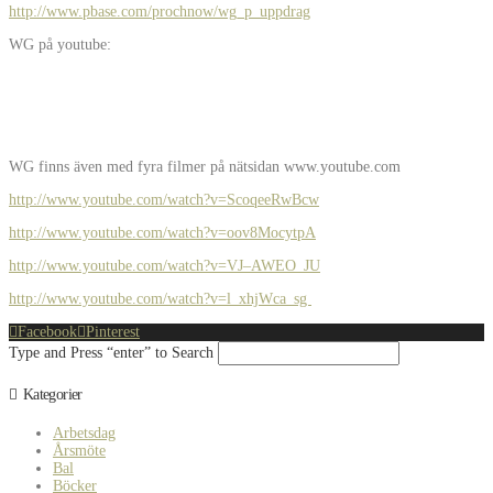
http://www.pbase.com/prochnow/wg_p_uppdrag
WG på youtube:
WG finns även med fyra filmer på nätsidan www.youtube.com
http://www.youtube.com/watch?v=ScoqeeRwBcw
http://www.youtube.com/watch?v=oov8MocytpA
http://www.youtube.com/watch?v=VJ–AWEO_JU
http://www.youtube.com/watch?v=l_xhjWca_sg
Facebook
Pinterest
Type and Press “enter” to Search
Kategorier
Arbetsdag
Årsmöte
Bal
Böcker