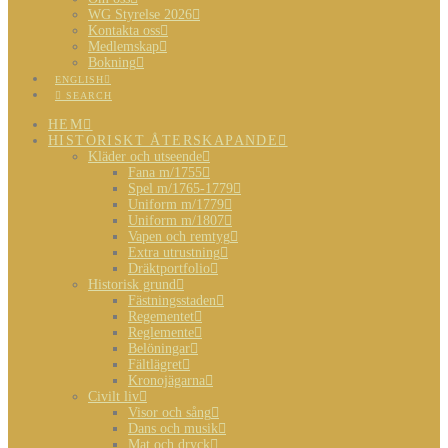
WG Styrelse 2026
Kontakta oss
Medlemskap
Bokning
ENGLISH
SEARCH
HEM
HISTORISKT ÅTERSKAPANDE
Kläder och utseende
Fana m/1755
Spel m/1765-1779
Uniform m/1779
Uniform m/1807
Vapen och remtyg
Extra utrustning
Dräktportfolio
Historisk grund
Fästningsstaden
Regementet
Reglemente
Belöningar
Fältlägret
Kronojägarna
Civilt liv
Visor och sång
Dans och musik
Mat och dryck