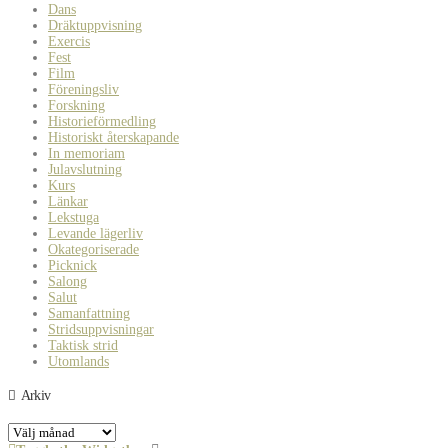
Dans
Dräktuppvisning
Exercis
Fest
Film
Föreningsliv
Forskning
Historieförmedling
Historiskt återskapande
In memoriam
Julavslutning
Kurs
Länkar
Lekstuga
Levande lägerliv
Okategoriserade
Picknick
Salong
Salut
Samanfattning
Stridsuppvisningar
Taktisk strid
Utomlands
Arkiv
Arkiv