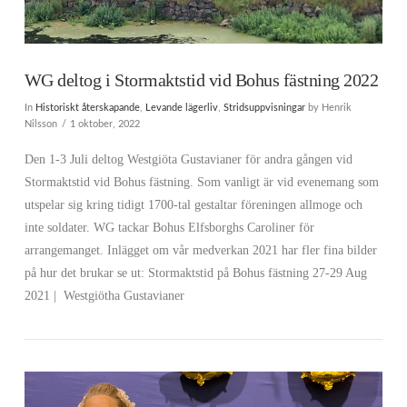
WG deltog i Stormaktstid vid Bohus fästning 2022
In
Historiskt återskapande
,
Levande lägerliv
,
Stridsuppvisningar
by Henrik
Nilsson
1 oktober, 2022
Den 1-3 Juli deltog Westgiöta Gustavianer för andra gången vid
Stormaktstid vid Bohus fästning. Som vanligt är vid evenemang som
utspelar sig kring tidigt 1700-tal gestaltar föreningen allmoge och
inte soldater. WG tackar Bohus Elfsborghs Caroliner för
arrangemanget. Inlägget om vår medverkan 2021 har fler fina bilder
på hur det brukar se ut: Stormaktstid på Bohus fästning 27-29 Aug
2021 | Westgiötha Gustavianer
VIEW POST