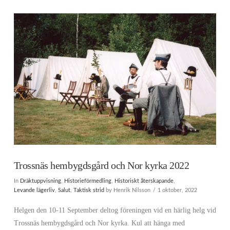
Trossnäs hembygdsgård och Nor kyrka 2022
In
Dräktuppvisning
,
Historieförmedling
,
Historiskt återskapande
,
Levande lägerliv
,
Salut
,
Taktisk strid
by Henrik Nilsson
1 oktober, 2022
Helgen den 10-11 September deltog föreningen vid en härlig helg vid
Trossnäs hembygdsgård och Nor kyrka. Kul att hänga med