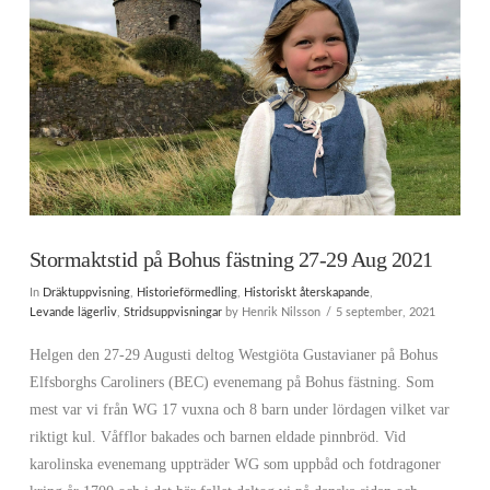
Stormaktstid på Bohus fästning 27-29 Aug 2021
In
Dräktuppvisning
,
Historieförmedling
,
Historiskt återskapande
,
Levande lägerliv
,
Stridsuppvisningar
by Henrik Nilsson
5 september, 2021
Helgen den 27-29 Augusti deltog Westgiöta Gustavianer på Bohus
Elfsborghs Caroliners (BEC) evenemang på Bohus fästning. Som
mest var vi från WG 17 vuxna och 8 barn under lördagen vilket var
riktigt kul. Våfflor bakades och barnen eldade pinnbröd. Vid
karolinska evenemang uppträder WG som uppbåd och fotdragoner