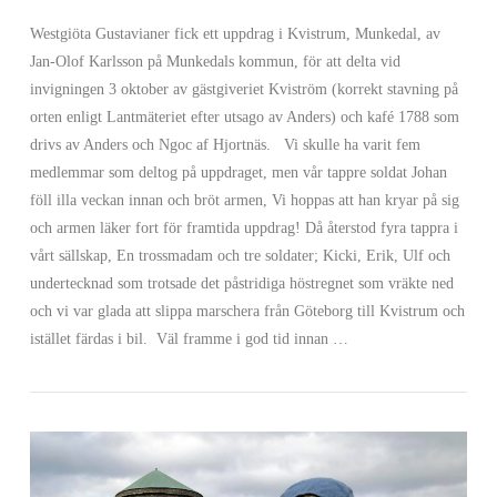
Westgiöta Gustavianer fick ett uppdrag i Kvistrum, Munkedal, av
Jan-Olof Karlsson på Munkedals kommun, för att delta vid
invigningen 3 oktober av gästgiveriet Kviström (korrekt stavning på
orten enligt Lantmäteriet efter utsago av Anders) och kafé 1788 som
drivs av Anders och Ngoc af Hjortnäs. Vi skulle ha varit fem
medlemmar som deltog på uppdraget, men vår tappre soldat Johan
föll illa veckan innan och bröt armen, Vi hoppas att han kryar på sig
och armen läker fort för framtida uppdrag! Då återstod fyra tappra i
vårt sällskap, En trossmadam och tre soldater; Kicki, Erik, Ulf och
undertecknad som trotsade det påstridiga höstregnet som vräkte ned
och vi var glada att slippa marschera från Göteborg till Kvistrum och
VIEW POST
istället färdas i bil. Väl framme i god tid innan …