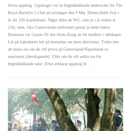
första uppdrag. Uppdraget var en högtidshållande hedersvakt för The
Royal Bachelor’s Club på torsdagen den 9 Maj. Denna klubb firar i
år sitt 250-årsjubileum. Något äldre än WG, som ju i år endast är
21år, men, våra Gustavianska uniformer passar ju desto bättre.
Dessutom var Gustav III den första Kung att bli medlem i sällskapet.
Läs på kalendariet här på hemsidan om årets aktiviteter. Tveka inte
att maila oss om du vill prova på Gustaviansk/Napoleansk re-
enactment (återskapande). Eller om du vill anlita oss för
VIEW POST
högtidshållande salut. Efter avklarat uppdrag åt …