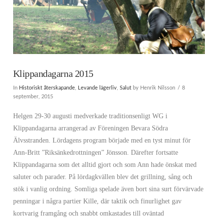
Klippandagarna 2015
In
Historiskt återskapande
,
Levande lägerliv
,
Salut
by Henrik Nilsson
8
september, 2015
Helgen 29-30 augusti medverkade traditionsenligt WG i
Klippandagarna arrangerad av Föreningen Bevara Södra
Älvsstranden. Lördagens program började med en tyst minut för
Ann-Britt ”Riksänkedrottningen” Jönsson. Därefter fortsatte
Klippandagarna som det alltid gjort och som Ann hade önskat med
saluter och parader. På lördagkvällen blev det grillning, sång och
stök i vanlig ordning. Somliga spelade även bort sina surt förvärvade
penningar i några partier Kille, där taktik och finurlighet gav
kortvarig framgång och snabbt omkastades till oväntad