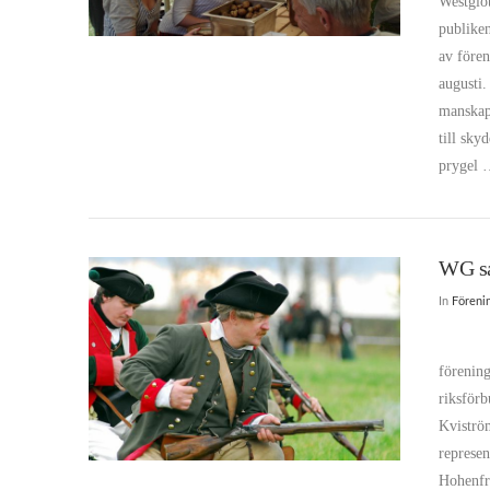
Westgiöt
publiken
av före
augusti.
manskaps
till sky
prygel
WG sa
In
Föreni
VIEW POST
Det tys
förening
riksför
Kviström
represen
Hohenfri