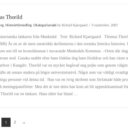
s Thorild
ing
,
Historieförmedling
,
Okategoriserade
by Richard Kjaergaard
9 september, 2007
tavianska tänkaren från Munkedal Text: Richard Kjaergaard Thomas Thori
08) Är en av de mest omstridda skribenterna i den svenska litterära historien.
som son till en kronolänsman i nuvarande Munkedals Kommun. –Orten där slag
trum stod. Ganska snabbt efter hans födelse dog hans föräldrar och han växte 
farbror i Kungälv. Thorild var en mycket begåvad ung pojke som genom välgör
lfälle att senare studera på högre universitetsnivå. Något som var väldigt ovanlig
ttiga personer vid denna tid. Han var en ivrig skribent som författade både pro
ch meningspamfletter. Men det är inte detta han kom att bli uppmärksammad för
Thorild var en tänkare. Hans idéer har bland …
1
2
→