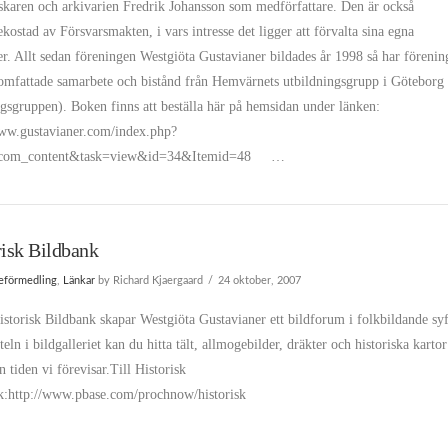
skaren och arkivarien Fredrik Johansson som medförfattare. Den är också
ekostad av Försvarsmakten, i vars intresse det ligger att förvalta sina egna
er. Allt sedan föreningen Westgiöta Gustavianer bildades år 1998 så har föreni
t omfattade samarbete och bistånd från Hemvärnets utbildningsgrupp i Göteborg
gsgruppen). Boken finns att beställa här på hemsidan under länken:
www.gustavianer.com/index.php?
=com_content&task=view&id=34&Itemid=48 …
risk Bildbank
ieförmedling
,
Länkar
by Richard Kjaergaard
24 oktober, 2007
torisk Bildbank skapar Westgiöta Gustavianer ett bildforum i folkbildande syf
teln i bildgalleriet kan du hitta tält, allmogebilder, dräkter och historiska kartor
 tiden vi förevisar.Till Historisk
k:http://www.pbase.com/prochnow/historisk