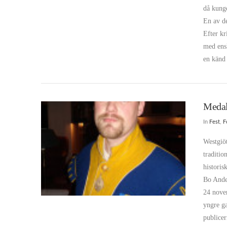
då kunge
En av d
Efter kr
med ensk
en känd
Medal
In
Fest
,
F
VIEW POST
Westgiöt
traditio
historis
Bo Ande
24 nove
yngre ga
publice