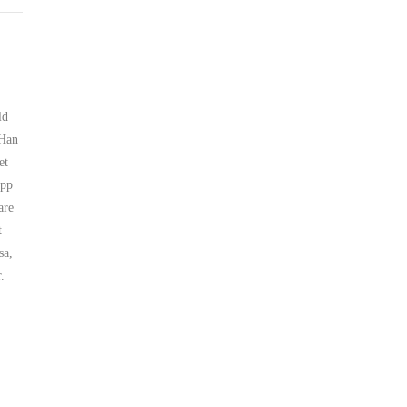
ld
 Han
et
upp
are
t
sa,
.