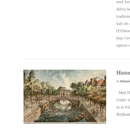
med for
delvis b
tradtion
haft et
(Elfsbor
http://
option
VIEW POST
Histo
In
Histor
Med His
Under ti
m.m från
Bildban