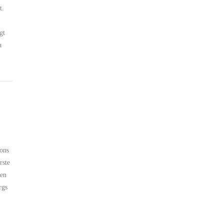
t.
gt
a
sons
rste
den
rgs
n