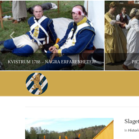
KVISTRUM 1788 – NÅGRA ERFARENHETER!
PI
CHRISTER JOHANSSON
HISTORISKT ÅTERSKAPANDE, OKATEGORISERADE, STRIDSUPPVISNINGAR
SEPTEMBER 25, 2008
Slage
In
Histor