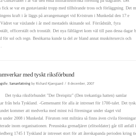
a Gustavianer i år var den enda militärhistoriska förening på slagfältet. Det
 fick se var en gustavianskt tropp med tillhörande tross och förläggning. Det m
ningens kraft i år läggs på arrangemanget vid Kvistrum i Munkedal den 17:e
 Vädret var växlande i år med mestadels skinande sol. Förrådstält, fyra
tält, officerstält och trosstält. Det nya fältlägret kom väl till pass dessa dagar 
dd för sol och regn. Besökarna kunde ta del av bland annat muskötexercis och
 …
mverkar med tyskt riksförbund
ngsliv
,
Samanfattning
by Richard Kjaergaard
8 december, 2007
ka riksförbundet ”Der Dreispitz” (Den trekantiga hatten) samlar
ar från hela Tyskland. -Gemensamt för alla är intresset för 1700-talet. Det tysk
bundet kommer att medverka med minst två föreningar under slaget vid
 under 2008 i Munkedal. Förutom rent militära så finns även civila föreninga
terade inom organisationen. Preussiska grenadjärer (elitsoldater) går till anfall 
edberg 1745 I Tyskland är intresset stort för att återskapanda perioden kring t