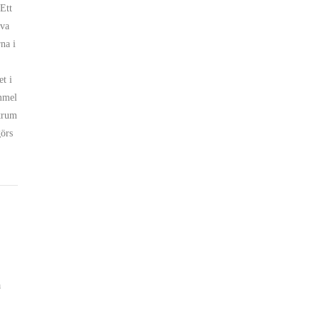
 Ett
eva
na i
et i
immel
strum
görs
a