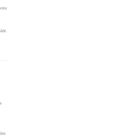
esta
både
a
r
i
iden