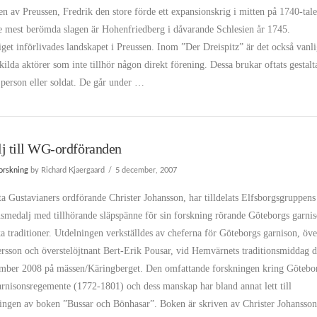
n av Preussen, Fredrik den store förde ett expansionskrig i mitten på 1740-tale
e mest berömda slagen är Hohenfriedberg i dåvarande Schlesien år 1745.
iget införlivades landskapet i Preussen. Inom ”Der Dreispitz” är det också vanli
ilda aktörer som inte tillhör någon direkt förening. Dessa brukar oftats gestalt
 person eller soldat. De går under …
j till WG-ordföranden
orskning
by Richard Kjaergaard
5 december, 2007
a Gustavianers ordförande Christer Johansson, har tilldelats Elfsborgsgruppens
nsmedalj med tillhörande släpspänne för sin forskning rörande Göteborgs garni
ka traditioner. Utdelningen verkställdes av cheferna för Göteborgs garnison, öve
rsson och överstelöjtnant Bert-Erik Pousar, vid Hemvärnets traditionsmiddag 
mber 2008 på mässen/Käringberget. Den omfattande forskningen kring Götebo
rnisonsregemente (1772-1801) och dess manskap har bland annat lett till
ringen av boken ”Bussar och Bönhasar”. Boken är skriven av Christer Johansso