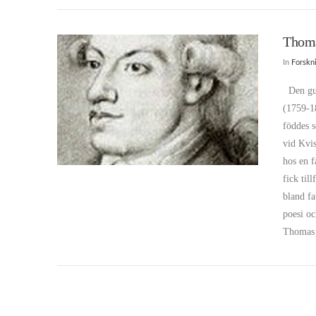
Thoma
In
Forskn
Den gus
(1759-18
föddes 
vid Kvis
hos en 
fick til
VIEW POST
bland fa
poesi o
Thomas 