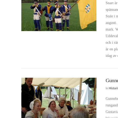
Snart är
spännan
Stale i
augusti.
mark. We
Uddevall
och i rä
är en pl
idag av 
Gunne
In
Histor
Gunnebo
VIEW POST
rungand
Gustavia