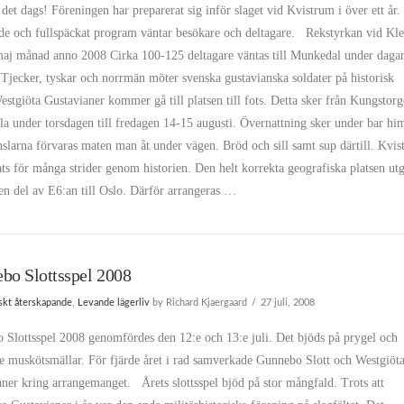
 det dags! Föreningen har preparerat sig inför slaget vid Kvistrum i över ett år.
de och fullspäckat program väntar besökare och deltagare. Rekstyrkan vid Kl
 maj månad anno 2008 Cirka 100-125 deltagare väntas till Munkedal under dagar
 Tjecker, tyskar och norrmän möter svenska gustavianska soldater på historisk
stgiöta Gustavianer kommer gå till platsen till fots. Detta sker från Kungstorg
a under torsdagen till fredagen 14-15 augusti. Övernattning sker under bar h
nslarna förvaras maten man åt under vägen. Bröd och sill samt sup därtill. Kvi
ats för många strider genom historien. Den helt korrekta geografiska platsen ut
en del av E6:an till Oslo. Därför arrangeras …
bo Slottsspel 2008
iskt återskapande
,
Levande lägerliv
by Richard Kjaergaard
27 juli, 2008
 Slottsspel 2008 genomfördes den 12:e och 13:e juli. Det bjöds på prygel och
e muskötsmällar. För fjärde året i rad samverkade Gunnebo Slott och Westgiöt
ner kring arrangemanget. Årets slottsspel bjöd på stor mångfald. Trots att